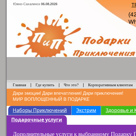
Южно-Сахалинск
06.08.2026
Т
(4
Wh
Главная
|
Где купить
|
Что это?
|
Корпоративным клиентам
Дари эмоции! Дари впечатления! Дари приключения!
МИР ВОПЛОЩЕННЫЙ В ПОДАРКЕ
Наборы Приключений
Экстрим
Здоровье и 
Подарочные услуги
Дополнительные услуги к выбранному Подарку П