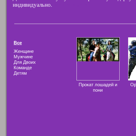
индивидуально.
samura-sakh.ru
Все
Женщине
Мужчине
Для Двоих
Команде
Детям
Прокат лошадей и
Ор
пони