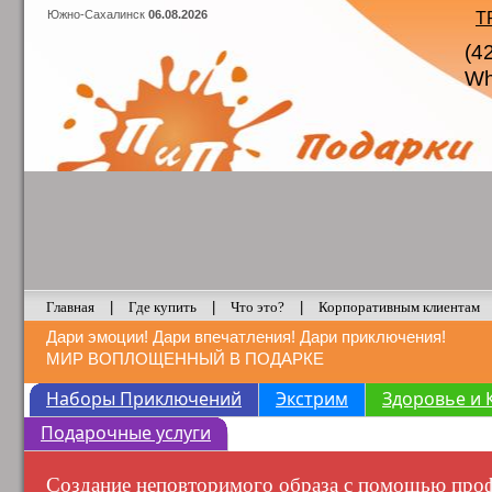
Южно-Сахалинск
06.08.2026
Т
(4
Wh
Главная
|
Где купить
|
Что это?
|
Корпоративным клиентам
Дари эмоции! Дари впечатления! Дари приключения!
МИР ВОПЛОЩЕННЫЙ В ПОДАРКЕ
Наборы Приключений
Экстрим
Здоровье и 
Подарочные услуги
Создание неповторимого образа с помощью проф