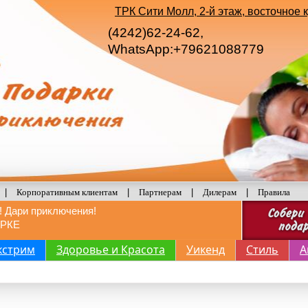
ТРК Сити Молл, 2-й этаж, восточное 
(4242)62-24-62,
WhatsApp:+79621088779
|
Корпоративным клиентам
|
Партнерам
|
Дилерам
|
Правила
! Дари приключения!
РКЕ
кстрим
Здоровье и Красота
Уикенд
Стиль
А