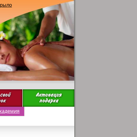
крыло
кадемия