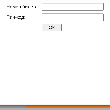
Номер билета:
Пин-код:
Ok